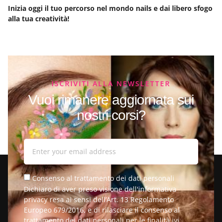
Inizia oggi il tuo percorso nel mondo nails e dai libero sfogo
alla tua creatività!
ISCRIVITI ALLA NEWSLETTER
Vuoi rimanere aggiornata sui
nostri corsi?
Consenso al trattamento dei dati personali
Dichiaro di aver preso visione dell'informativa
privacy resa ai sensi dell’Art. 13 Regolamento
Europeo 679/2016, e di rilasciare il consenso al
trattamento dei dati personali per le finalità ivi