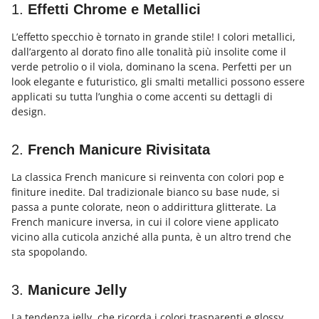
1.
Effetti Chrome e Metallici
L’effetto specchio è tornato in grande stile! I colori metallici,
dall’argento al dorato fino alle tonalità più insolite come il
verde petrolio o il viola, dominano la scena. Perfetti per un
look elegante e futuristico, gli smalti metallici possono essere
applicati su tutta l’unghia o come accenti su dettagli di
design.
2.
French Manicure Rivisitata
La classica French manicure si reinventa con colori pop e
finiture inedite. Dal tradizionale bianco su base nude, si
passa a punte colorate, neon o addirittura glitterate. La
French manicure inversa, in cui il colore viene applicato
vicino alla cuticola anziché alla punta, è un altro trend che
sta spopolando.
3.
Manicure Jelly
La tendenza jelly, che ricorda i colori trasparenti e glossy