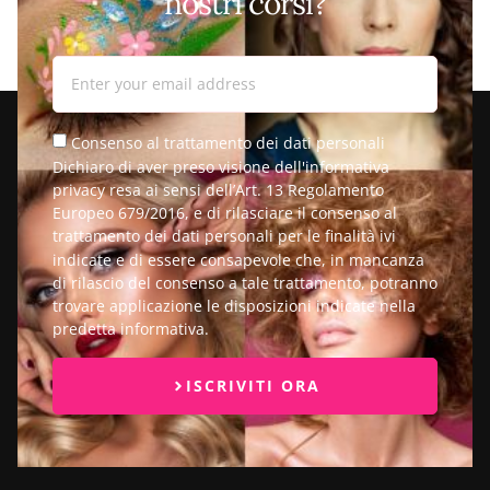
nostri corsi?
Consenso al trattamento dei dati personali
Dichiaro di aver preso visione dell'informativa
privacy resa ai sensi dell’Art. 13 Regolamento
Europeo 679/2016, e di rilasciare il consenso al
trattamento dei dati personali per le finalità ivi
indicate e di essere consapevole che, in mancanza
di rilascio del consenso a tale trattamento, potranno
trovare applicazione le disposizioni indicate nella
predetta informativa.
ISCRIVITI ORA