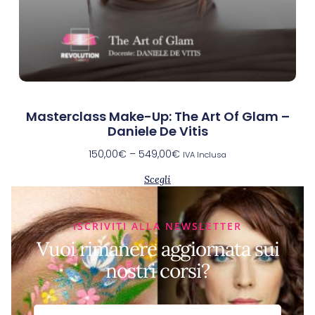
Masterclass Make-Up: The Art Of Glam –
Daniele De Vitis
150,00
€
–
549,00
€
IVA Inclusa
Scegli
ISCRIVITI ALLA NEWSLETTER
Vuoi rimanere aggiornata sui
nostri corsi?