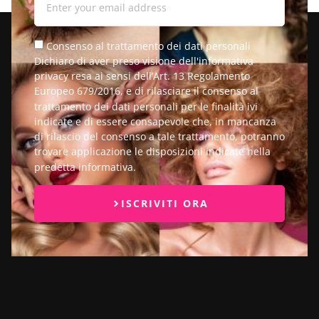
Consenso al trattamento dei dati personali
Dichiaro di aver preso visione dell'informativa
privacy resa ai sensi dell’Art. 13 Regolamento
Europeo 679/2016, e di rilasciare il consenso al
trattamento dei dati personali per le finalità ivi
indicate e di essere consapevole che, in mancanza
di rilascio del consenso a tale trattamento, potranno
trovare applicazione le disposizioni indicate nella
predetta informativa.
ISCRIVITI ORA