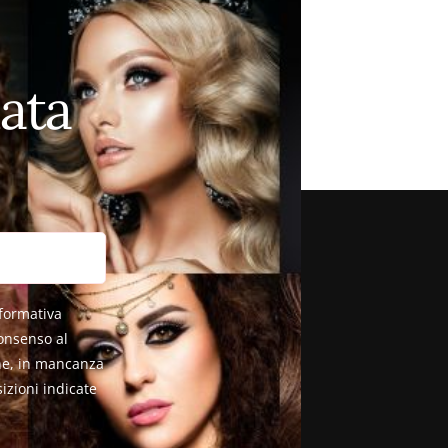
ata
nformativa
consenso al
che, in mancanza
izioni indicate