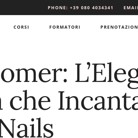
PHONE: +39 080 4034341
EMAI
CORSI
FORMATORI
PRENOTAZION
omer: L’Ele
 che Incanta
Nails