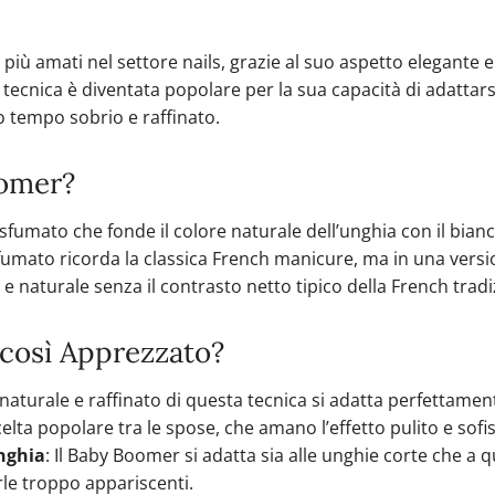
iù amati nel settore nails, grazie al suo aspetto elegante e
ecnica è diventata popolare per la sua capacità di adattars
o tempo sobrio e raffinato.
oomer?
o sfumato che fonde il colore naturale dell’unghia con il bia
fumato ricorda la classica French manicure, ma in una ver
e naturale senza il contrasto netto tipico della French tradi
 così Apprezzato?
 naturale e raffinato di questa tecnica si adatta perfettamente
elta popolare tra le spose, che amano l’effetto pulito e sofis
nghia
: Il Baby Boomer si adatta sia alle unghie corte che a 
le troppo appariscenti.