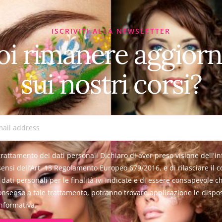
ISCRIVITI ALLA NEWSLETTER
oi rimanere aggiorn
sui nostri corsi?
rattamento dei dati personali Dichiaro di aver preso visione dell'i
sensi dell’Art. 13 Regolamento Europeo 679/2016, e di rilasciare il 
dati personali per le finalità ivi indicate e di essere consapevole 
consenso a tale trattamento, potranno trovare applicazione le dispos
informativa.