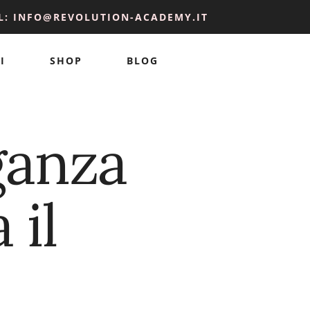
L: INFO@REVOLUTION-ACADEMY.IT
I
SHOP
BLOG
ganza
 il