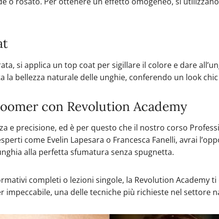
e o rosato. Per ottenere un effetto omogeneo, si utilizzano
at
, si applica un top coat per sigillare il colore e dare all’ung
ta la bellezza naturale delle unghie, conferendo un look chi
 Boomer con Revolution Academy
a e precisione, ed è per questo che il nostro corso Profess
i esperti come Evelin Lapesara o Francesca Fanelli, avrai l’op
’unghia alla perfetta sfumatura senza spugnetta.
formativi completi o lezioni singole, la Revolution Academy ti
impeccabile, una delle tecniche più richieste nel settore na