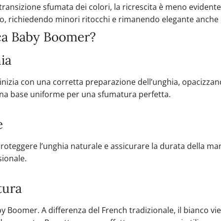
a transizione sfumata dei colori, la ricrescita è meno eviden
ngo, richiedendo minori ritocchi e rimanendo elegante anch
ca Baby Boomer?
ia
inizia con una corretta preparazione dell’unghia, opacizzan
una base uniforme per una sfumatura perfetta.
e
roteggere l’unghia naturale e assicurare la durata della ma
sionale.
tura
aby Boomer. A differenza del French tradizionale, il bianco 