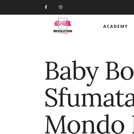
ACADEMY
Baby Bo
Sfumata
Mondo 