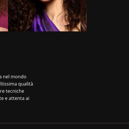
nza nel mondo
altissima qualità
are tecniche
te e attenta ai